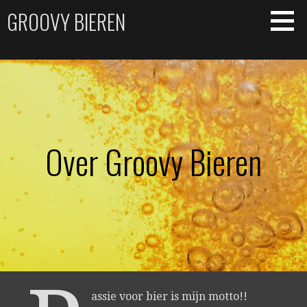
Skip
GROOVY BIEREN
to
content
Passie voor bier!
Over Groovy Bieren
assie voor bier is mijn motto!!